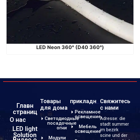
LED Neon 360° (D40 360°)
Товары
прикладн
Свяжитесь
Главн
для дома
с нами
страниц
Рекламное
освещение
Светодиодные
Adresse: die
О нас
посадочные
stadt summer
Мебель
LED light
огни
im bezirk
освещение
Solution
scine und der
Модули
Видео о