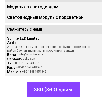
Модуль со светодиодом
Светодиодный модуль с подсветкой
Свяжитесь с нами
Sunlite LED Limited
Add：
2F, здание B, промышленная зона тонфукан, город шиян,
район бао 'ан, шэньчжэнь, провинция гуандун
E-mail:
Info@sunlite-led.com
Contact:
Jacky Sun
Tel:
+86-0755-29486675
Fax：
+86-0755-29486675
Mobile：
+86-13631651342
360 (360) дюйм.