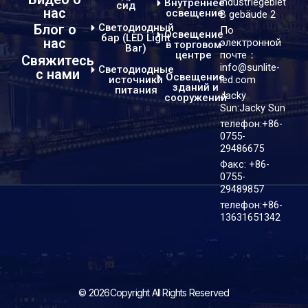
industriegebiet
Внутреннее
сид
нас
освещение
B gebäude 2
Светодиодный
Блог о
По
Освещение
бар (LED Light
нас
электронной
в торговом
Bar)
центре
почте：
Свяжитесь
info@sunlite-
Светодиодные
с нами
Освещение
источники
led.com
зданий и
питания
Jacky
сооружений
Sun:Jacky Sun
телефон:+86-
0755-
29486675
Факс: +86-
0755-
29489857
телефон:+86-
13631651342
© 2026Copyright All Rights Reserved