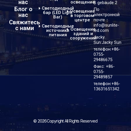
нас
освещение
B gebäude 2
Светодиодный
Блог о
По
Освещение
бар (LED Light
нас
электронной
в торговом
Bar)
центре
почте：
Свяжитесь
info@sunlite-
Светодиодные
с нами
Освещение
источники
led.com
зданий и
питания
Jacky
сооружений
Sun:Jacky Sun
телефон:+86-
0755-
29486675
Факс: +86-
0755-
29489857
телефон:+86-
13631651342
© 2026Copyright All Rights Reserved