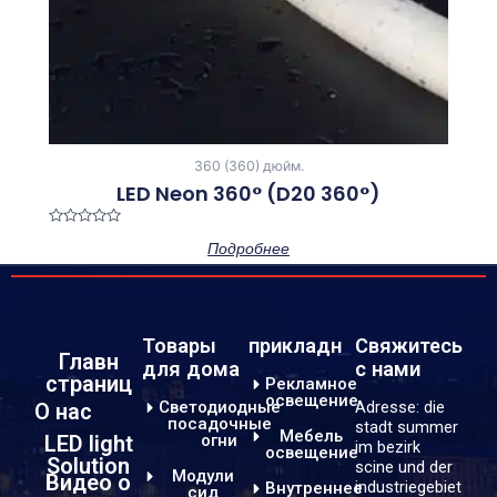
360 (360) дюйм.
LED Neon 360° (D20 360°)
Оценка
Подробнее
0
из
5
Товары
прикладн
Свяжитесь
Главн
для дома
с нами
страниц
Рекламное
освещение
Светодиодные
Adresse: die
О нас
посадочные
stadt summer
Мебель
LED light
огни
im bezirk
освещение
Solution
scine und der
Модули
Видео о
industriegebiet
Внутреннее
сид