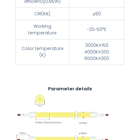
efficiency(LM/W)
CRI(RA)
≥90
Working
-20~50℃
temperature
3000K±150
Color temperature
4000K±200
(K)
6500K±300
Parameter details