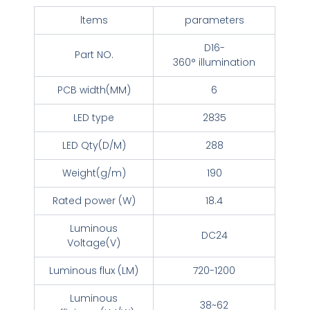
ltems
parameters
D16-
Part NO.
360° illumination
PCB width(MM)
6
LED type
2835
LED Qty(D/M)
288
Weight(g/m)
190
Rated power (W)
18.4
Luminous
DC24
Voltage(V)
Luminous flux (LM)
720-1200
Luminous
38~62