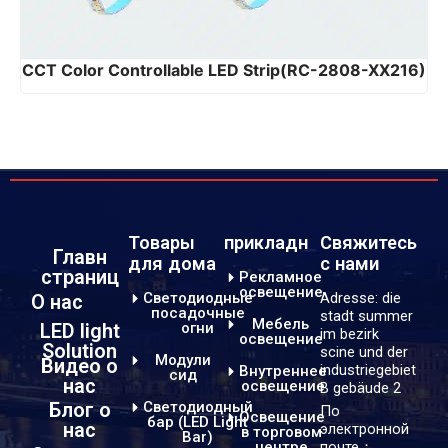
CCT Color Controllable LED Strip(RC-2808-XX216)
Товары
прикладн
Свяжитесь
Главн
для дома
с нами
страниц
Рекламное
освещение
Светодиодные
Adresse: die
О нас
посадочные
stadt summer
Мебель
LED light
огни
im bezirk
освещение
Solution
scine und der
Модули
Видео о
industriegebiet
Внутреннее
сид
нас
освещение
B gebäude 2
Светодиодный
Блог о
По
Освещение
бар (LED Light
нас
электронной
в торговом
Bar)
центре
почте：