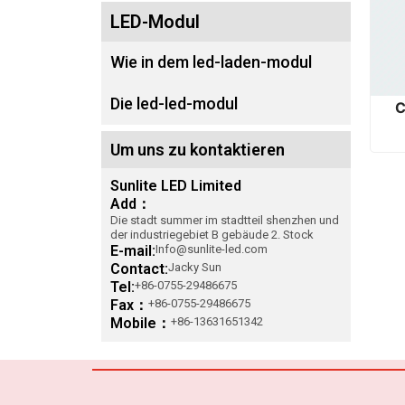
LED-Modul
Wie in dem led-laden-modul
Die led-led-modul
C
Um uns zu kontaktieren
Sunlite LED Limited
Add：
Die stadt summer im stadtteil shenzhen und
der industriegebiet B gebäude 2. Stock
E-mail:
Info@sunlite-led.com
Contact:
Jacky Sun
Tel:
+86-0755-29486675
Fax：
+86-0755-29486675
Mobile：
+86-13631651342