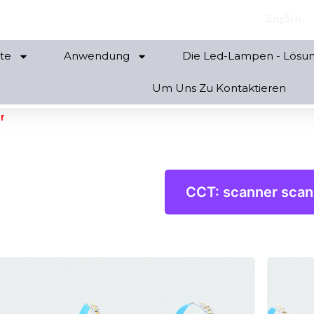
English
te
Anwendung
Die Led-Lampen - Lösu
Um Uns Zu Kontaktieren
r
CCT: scanner scan