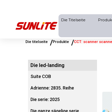
Zum
Inhalt
springen
Die Titelseite
Produk
/
/
Die titelseite
Produkte
CCT: scanner scanne
Die led-landing
Suite COB
Adrienne: 2835. Reihe
Die serie: 2025
Die ganze sägelige serie