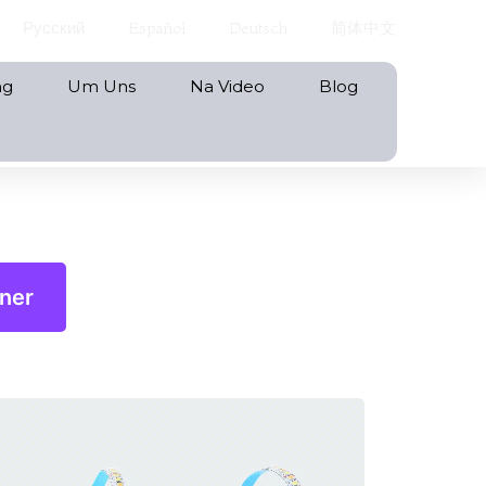
Русский
Español
Deutsch
简体中文
ng
Um Uns
Na Video
Blog
ner