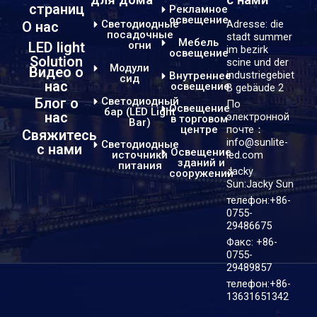
страниц
Рекламное
освещение
Светодиодные
Adresse: die
О нас
посадочные
stadt summer
Мебель
LED light
огни
im bezirk
освещение
Solution
scine und der
Модули
Видео о
industriegebiet
Внутреннее
сид
нас
освещение
B gebäude 2
Светодиодный
Блог о
По
Освещение
бар (LED Light
нас
электронной
в торговом
Bar)
центре
почте：
Свяжитесь
info@sunlite-
Светодиодные
с нами
Освещение
источники
led.com
зданий и
питания
Jacky
сооружений
Sun:Jacky Sun
телефон:+86-
0755-
29486675
Факс: +86-
0755-
29489857
телефон:+86-
13631651342