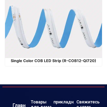
Single Color COB LED Strip (R-COB12-QI720)
Товары
прикладн
Свяжитесь
Главн
для дома
с нами