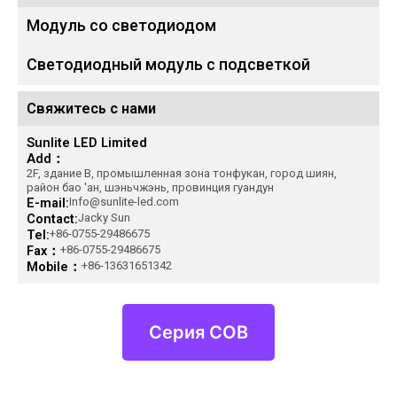
Модуль со светодиодом
Светодиодный модуль с подсветкой
Свяжитесь с нами
Sunlite LED Limited
Add：
2F, здание B, промышленная зона тонфукан, город шиян,
район бао 'ан, шэньчжэнь, провинция гуандун
E-mail:
Info@sunlite-led.com
Contact:
Jacky Sun
Tel:
+86-0755-29486675
Fax：
+86-0755-29486675
Mobile：
+86-13631651342
Серия COB