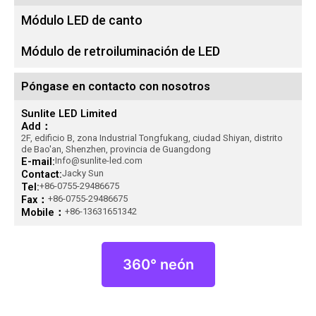
Módulo LED de canto
Módulo de retroiluminación de LED
Póngase en contacto con nosotros
Sunlite LED Limited
Add：
2F, edificio B, zona Industrial Tongfukang, ciudad Shiyan, distrito
de Bao'an, Shenzhen, provincia de Guangdong
E-mail:
Info@sunlite-led.com
Contact:
Jacky Sun
Tel:
+86-0755-29486675
Fax：
+86-0755-29486675
Mobile：
+86-13631651342
360° neón