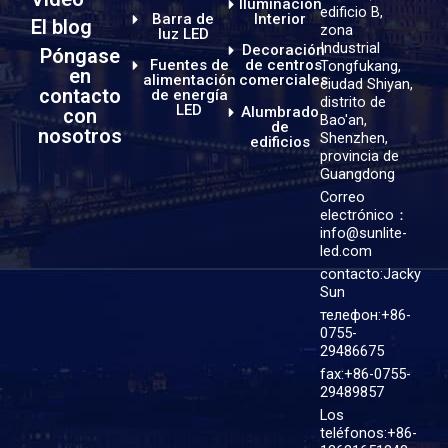
Iluminación
edificio B,
Barra de
Interior
El blog
zona
luz LED
Industrial
Decoración
Póngase
Fuentes de
de centros
Tongfukang,
en
alimentación
comerciales
ciudad Shiyan,
contacto
de energía
distrito de
LED
Alumbrado
con
Bao'an,
de
nosotros
Shenzhen,
edificios
provincia de
Guangdong
Correo
electrónico：
info@sunlite-
led.com
contacto:Jacky
Sun
телефон:+86-
0755-
29486675
fax:+86-0755-
29489857
Los
teléfonos:+86-