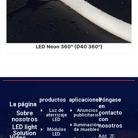
LED Neon 360° (D40 360°)
productos
aplicaciones
Póngase
La página
en
Luz de
Anuncios
Sobre
contacto
aterrizaje
publicitarios
nosotros
con
LED
Iluminación
nosotros
LED light
Módulos
de muebles
Solution
LED
Add.: 2F,
Video