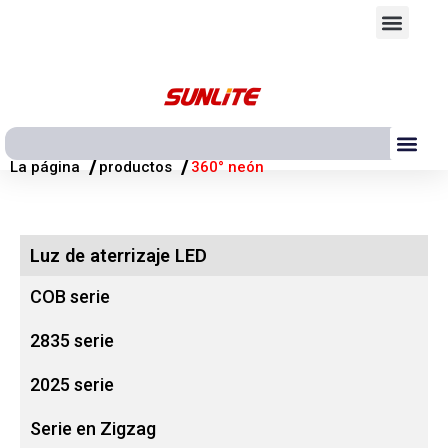
Ir
Men
al
contenido
Me
/
/
La página
productos
360° neón
Luz de aterrizaje LED
COB serie
2835 serie
2025 serie
Serie en Zigzag