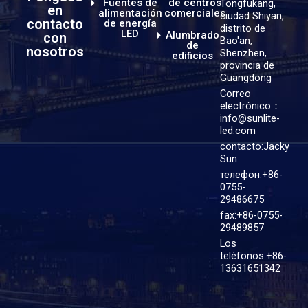
Fuentes de
de centros
Tongfukang,
en
alimentación
comerciales
ciudad Shiyan,
contacto
de energía
distrito de
LED
Alumbrado
con
Bao'an,
de
nosotros
Shenzhen,
edificios
provincia de
Guangdong
Correo
electrónico：
info@sunlite-
led.com
contacto:Jacky
Sun
телефон:+86-
0755-
29486675
fax:+86-0755-
29489857
Los
teléfonos:+86-
13631651342