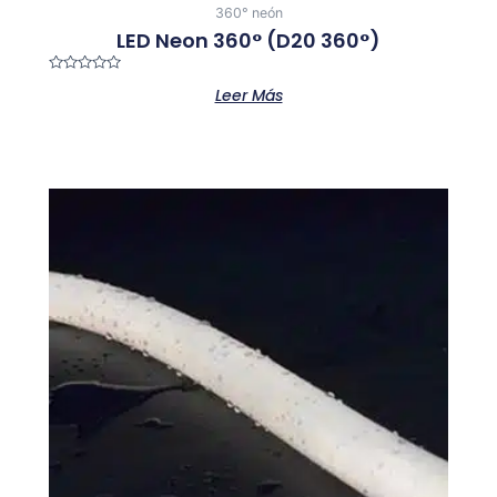
360° neón
LED Neon 360° (D20 360°)
Valorado
Leer Más
con
0
de
5