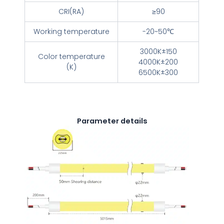
CRI(RA)
≥90
Working temperature
-20~50℃
3000K±150
Color temperature
4000K±200
(K)
6500K±300
Parameter details