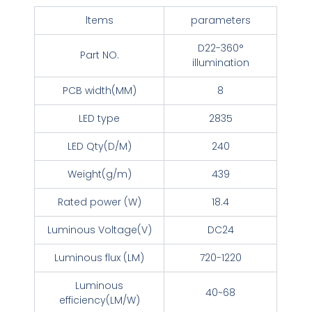
ltems
parameters
D22-360°
Part NO.
illumination
PCB width(MM)
8
LED type
2835
LED Qty(D/M)
240
Weight(g/m)
439
Rated power (W)
18.4
Luminous Voltage(V)
DC24
Luminous flux (LM)
720-1220
Luminous
40~68
efficiency(LM/W)