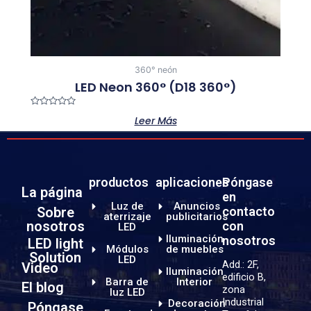
360° neón
LED Neon 360° (D18 360°)
Valorado
Leer Más
con
0
de
5
productos
aplicaciones
Póngase
La página
en
Luz de
Anuncios
Sobre
contacto
aterrizaje
publicitarios
nosotros
con
LED
Iluminación
nosotros
LED light
Módulos
de muebles
Solution
LED
Add.: 2F,
Video
Iluminación
edificio B,
Barra de
Interior
El blog
zona
luz LED
Industrial
Decoración
Póngase