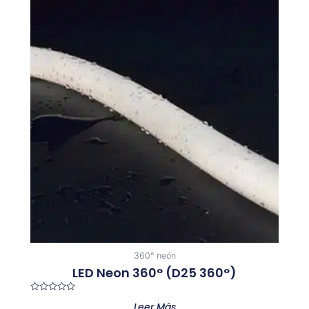
360° neón
LED Neon 360° (D25 360°)
Valorado
Leer Más
con