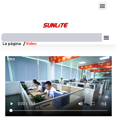
Ir
Men
al
contenido
Me
/
La página
Video