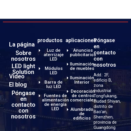
productos
aplicaciones
Póngase
La página
en
Luz de
Anuncios
Sobre
contacto
aterrizaje
publicitarios
nosotros
con
LED
Iluminación
nosotros
LED light
Módulos
de muebles
Solution
LED
Add.: 2F,
Video
Iluminación
edificio B,
Barra de
Interior
El blog
zona
luz LED
Industrial
Decoración
Póngase
Fuentes de
de centros
Tongfukang,
en
alimentación
comerciales
ciudad Shiyan,
contacto
de energía
distrito de
LED
Alumbrado
con
Bao'an,
de
nosotros
Shenzhen,
edificios
provincia de
Guangdong