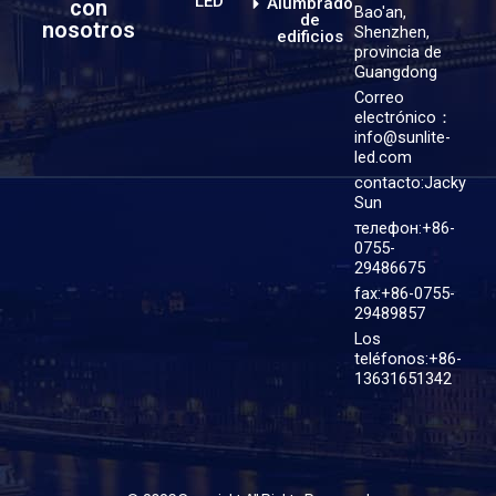
LED
Alumbrado
con
Bao'an,
de
nosotros
Shenzhen,
edificios
provincia de
Guangdong
Correo
electrónico：
info@sunlite-
led.com
contacto:Jacky
Sun
телефон:+86-
0755-
29486675
fax:+86-0755-
29489857
Los
teléfonos:+86-
13631651342