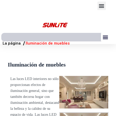
Ir
Men
al
contenido
Me
/
La página
Iluminación de muebles
Iluminación de muebles
Las luces LED interiores no sólo
Location Name
proporcionan efectos de
iluminación general, sino que
Here.
también decorsu hogar con
iluminación ambiental, destacando
la belleza y la calidez de su
espacio de vida. Las luces LED