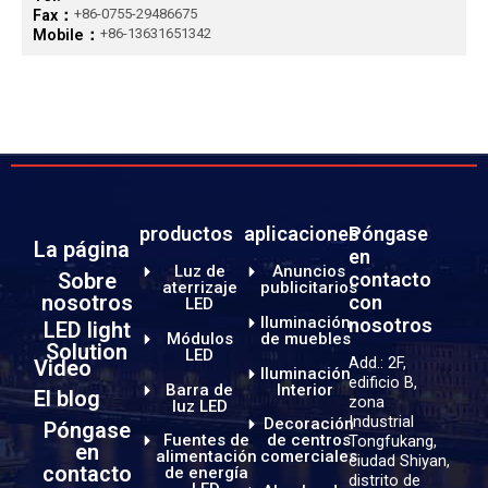
Fax：
+86-0755-29486675
Mobile：
+86-13631651342
productos
aplicaciones
Póngase
La página
en
Luz de
Anuncios
Sobre
contacto
aterrizaje
publicitarios
nosotros
con
LED
Iluminación
nosotros
LED light
Módulos
de muebles
Solution
LED
Add.: 2F,
Video
Iluminación
edificio B,
Barra de
Interior
El blog
zona
luz LED
Industrial
Decoración
Póngase
Fuentes de
de centros
Tongfukang,
en
alimentación
comerciales
ciudad Shiyan,
contacto
de energía
distrito de