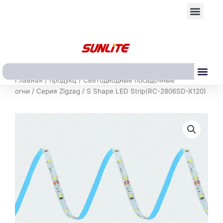
Перейти
Мен
к
содержимому
Ме
Главная
/
продукц
/
Светодиодные посадочные
огни
/
Серия Zigzag
/ S Shape LED Strip(RC-2806SD-X120)