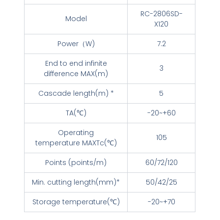
RC-2806SD-
Model
X120
Power（W)
7.2
End to end infinite
3
difference MAX(m)
Cascade length(m) *
5
TA(℃)
-20~+60
Operating
105
temperature MAXTc(℃)
Points (points/m)
60/72/120
Min. cutting length(mm)*
50/42/25
Storage temperature(℃)
-20~+70