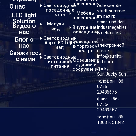
освещение
Светодиодные
Adresse: die
О нас
посадочные
stadt summer
Мебель
LED light
огни
im bezirk
освещение
Solution
scine und der
Модули
Видео о
industriegebiet
Внутреннее
сид
нас
освещение
B gebäude 2
Светодиодный
Блог о
По
Освещение
бар (LED Light
нас
электронной
в торговом
Bar)
центре
почте：
Свяжитесь
info@sunlite-
Светодиодные
с нами
Освещение
источники
led.com
зданий и
питания
Jacky
сооружений
Sun:Jacky Sun
телефон:+86-
0755-
29486675
Факс: +86-
0755-
29489857
телефон:+86-
13631651342