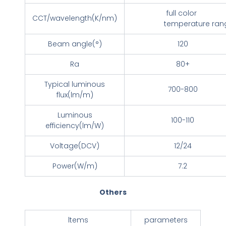
full color
CCT/wavelength(K/nm)
temperature ran
Beam angle(°)
120
Ra
80+
Typical luminous
700-800
flux(lm/m)
Luminous
100-110
efficiency(lm/W)
Voltage(DCV)
12/24
Power(W/m)
7.2
Others
ltems
parameters