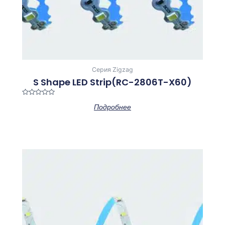
Серия Zigzag
S Shape LED Strip(RC-2806T-X60)
Оценка
Подробнее
0
из
5