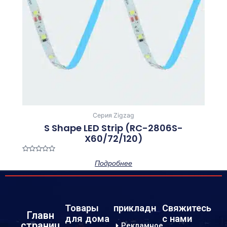
Серия Zigzag
S Shape LED Strip (RC-2806S-
X60/72/120)
Оценка
Подробнее
0
из
5
Товары
прикладн
Свяжитесь
Главн
для дома
с нами
страниц
Рекламное