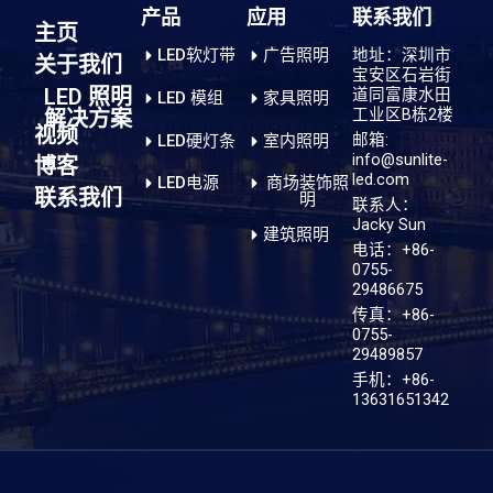
产品
应用
联系我们
主页
LED软灯带
广告照明
地址：深圳市
关于我们
宝安区石岩街
LED 照明
道同富康水田
LED 模组
家具照明
工业区B栋2楼
解决方案
视频
邮箱:
LED硬灯条
室内照明
info@sunlite-
博客
led.com
LED电源
商场装饰照
联系我们
明
联系人：
Jacky Sun
建筑照明
电话：+86-
0755-
29486675
传真：+86-
0755-
29489857
手机：+86-
13631651342