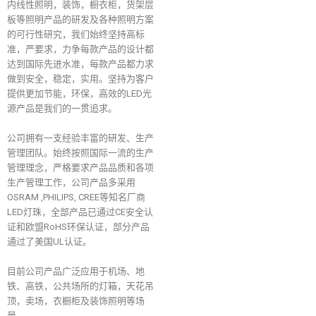
内线性照明，装饰，橱衣柜，货架层
板等照明产品的研发及各种照明方案
的可行性研究，我们始终坚持高标
准，严要求，力争每款产品的设计都
达到国际先进水准，每款产品都力求
做到安全，稳定，实用。坚持为客户
提供更加节能，环保，高效的LED光
源产品是我们的一贯追求。
公司拥有一支经验丰富的研发、生产
管理团队。始终按照国际一流的生产
管理理念，严格要求产品品质和各项
生产管理工作，公司产品多采用
OSRAM ,PHILIPS, CREE等知名厂商
LED灯珠，全部产品已通过CE安全认
证和欧盟RoHS环保认证，部分产品
通过了美国UL认证。
目前公司产品广泛应用于机场、地
铁、高铁，公共场所的灯箱，天花吊
顶，卖场，衣橱柜及装饰照明等场
景。