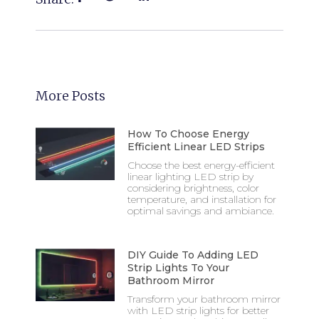
More Posts
How To Choose Energy
Efficient Linear LED Strips
Choose the best energy-efficient
linear lighting LED strip by
considering brightness, color
temperature, and installation for
optimal savings and ambiance.
DIY Guide To Adding LED
Strip Lights To Your
Bathroom Mirror
Transform your bathroom mirror
with LED strip lights for better