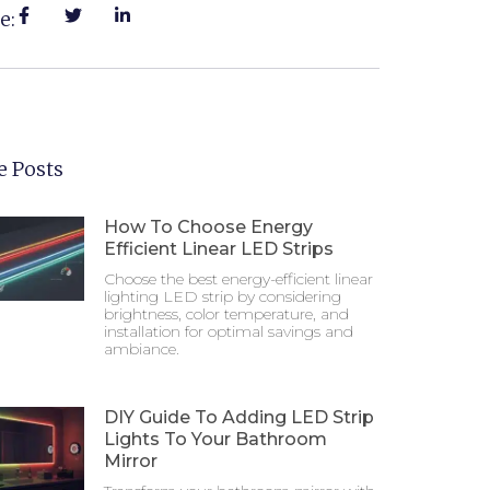
e:
 Posts
How To Choose Energy
Efficient Linear LED Strips
Choose the best energy-efficient linear
lighting LED strip by considering
brightness, color temperature, and
installation for optimal savings and
ambiance.
DIY Guide To Adding LED Strip
Lights To Your Bathroom
Mirror