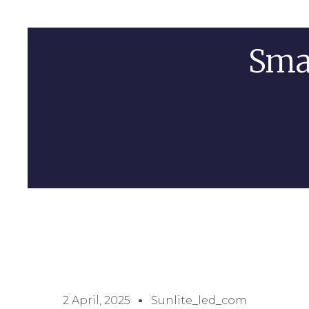
Sma
2 April, 2025
Sunlite_led_com